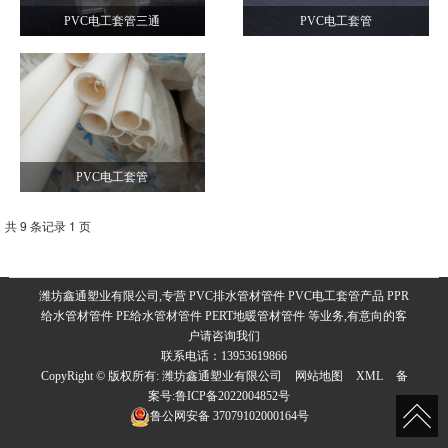
PVC电工套管三通
PVC电工套管
PVC电工套管
共 9 条记录 1 页
潍坊鑫通塑业有限公司,专营 PVC排水管材管件 PVC电工套管产品 PPR
给水管材管件 PE给水管材管件 PERT地暖管材管件 等业务,有意向的客
户请咨询我们
联系电话：13953619866
CopyRight © 版权所有:
潍坊鑫通塑业有限公司
网站地图
XML
备
案号:
鲁ICP备2022004852号
鲁公网安备
37079102000164号