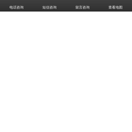
电话咨询
短信咨询
留言咨询
查看地图
生产设备
生产设备
共 8 条记录 1 页
潍坊鑫通塑业有限公司,专营 PVC排水管材管件 PVC电工套管产品 PPR
给水管材管件 PE给水管材管件 PERT地暖管材管件 等业务,有意向的客
户请咨询我们
联系电话：13953619866
CopyRight © 版权所有:
潍坊鑫通塑业有限公司
网站地图
XML
备
案号:
鲁ICP备2022004852号
鲁公网安备
37079102000164号