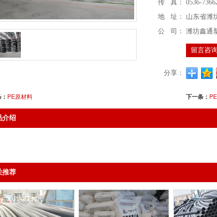
传 真：
0536-7366
地 址：
山东省潍坊
公 司：
潍坊鑫通
留言咨
分享：
条：
PE原材料
下一条：
P
品介绍
关推荐