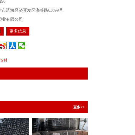
296
市滨海经济开发区海莱路03099号
塑业有限公司
询
更多信息
E管材
更多>>