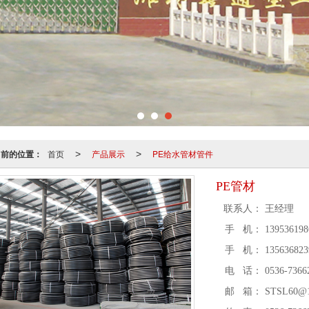
当前的位置：
首页
产品展示
PE给水管材管件
>
>
PE管材
联系人：
王经理
手 机：
139536198
手 机：
135636823
电 话：
0536-736
邮 箱：
STSL60@1