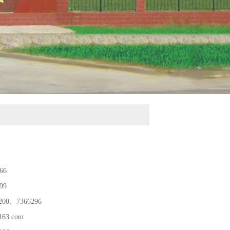
66
99
6200、7366296
63.com