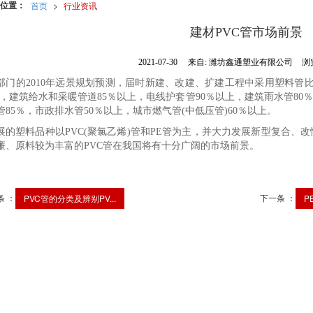
位置：
首页
>
行业资讯
建材PVC管市场前景
2021-07-30
来自:
潍坊鑫通塑业有限公司
浏
部门的2010年远景规划预测，届时新建、改建、扩建工程中采用塑料管比
)，建筑给水和采暖管道85％以上，电线护套管90％以上，建筑雨水管80％以
管85％，市政排水管50％以上，城市燃气管(中低压管)60％以上。
展的塑料品种以PVC(聚氯乙烯)管和PE管为主，并大力发展新型复合、
廉、原料较为丰富的PVC管在我国将有十分广阔的市场前景。
条 ：
下一条 ：
PVC管的分类及辨别PV...
P